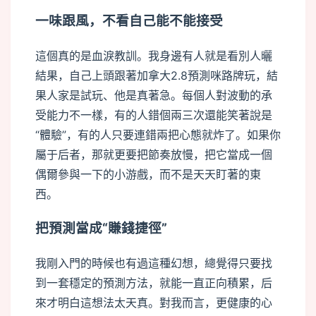
一味跟風，不看自己能不能接受
這個真的是血淚教訓。我身邊有人就是看別人曬
結果，自己上頭跟著加拿大2.8預測咪路牌玩，結
果人家是試玩、他是真著急。每個人對波動的承
受能力不一樣，有的人錯個兩三次還能笑著說是
“體驗”，有的人只要連錯兩把心態就炸了。如果你
屬于后者，那就更要把節奏放慢，把它當成一個
偶爾參與一下的小游戲，而不是天天盯著的東
西。
把預測當成“賺錢捷徑”
我剛入門的時候也有過這種幻想，總覺得只要找
到一套穩定的預測方法，就能一直正向積累，后
來才明白這想法太天真。對我而言，更健康的心