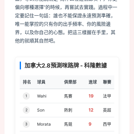
偏向哪種選擇”的時候，再嘗試去實踐。過程中一
定要記住一句話：誰也不能保證永遠預測準確，
唯一能掌控的只有你的出手頻率、你的風險邊
界，以及你自己的心態。把這三樣握在手里，其
他的就順其自然吧。
加拿大2.8預測咪路牌 - 科隆數據
buffer
排名
球員
俱樂部
進球
聯賽
19
1
Wahi
馬賽
法甲
12
2
Son
熱刺
英超
9
3
Morata
馬競
西甲