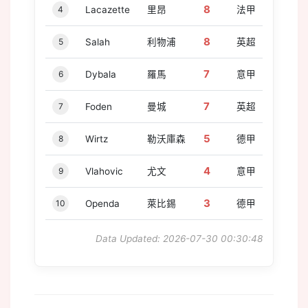
8
4
Lacazette
里昂
法甲
8
5
Salah
利物浦
英超
7
6
Dybala
羅馬
意甲
7
7
Foden
曼城
英超
5
8
Wirtz
勒沃庫森
德甲
4
9
Vlahovic
尤文
意甲
3
10
Openda
萊比錫
德甲
Data Updated: 2026-07-30 00:30:48