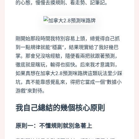
的心態，慢慢去摸規則、看走勢、記筆記。
剛開始那段時間我特別容易上頭，總覺得自己抓
到一點規律就能“穩贏”，結果現實給了我好幾巴
掌。那會兒沒啥經驗，隨便看兩把就跟著預測，
徹底就是瞎玩，輸得也挺快。后來我才意識到，
如果真想在加拿大2.8預測咪路牌這類玩法里少踩
坑，真不能靠感覺亂來，得把它當成一個“數據小
游戲”來對待。
我自己總結的幾個核心原則
原則一：不懂規則就別急著上