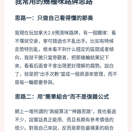
我常用的幾種咪路牌思路
思路一：只做自己看得懂的節奏
我現在玩加拿大2.8預測咪路牌，有一個鐵律：看
不懂就空倉，寧可錯過也不亂出手。比如有時候
走勢特別亂，根本看不到什么穩定的區間或者傾
向，我就干脆只當旁觀者，把那幾輪結果記下
來，看看后面會不會出現更好理解的趨勢。說白
了，就是把“出手次數”當成一個資源來管理，而不
是每一輪都要參與。
思路二：用“簡單組合”而不是復雜公式
網上一堆所謂的“高級算法”“神器思路”，我也看過
不少，說實話真正能用、而且長期有參考價值的
很少。對我自己來說，反而是那些最樸素的組合