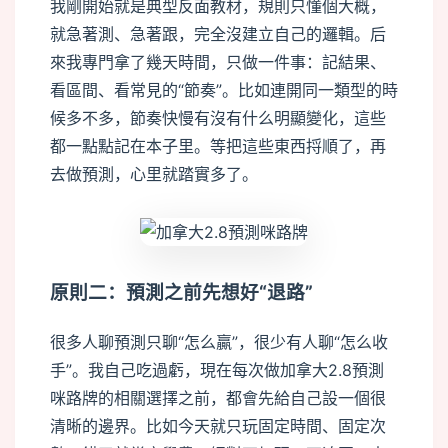
我剛開始就是典型反面教材，規則只懂個大概，
就急著測、急著跟，完全沒建立自己的邏輯。后
來我專門拿了幾天時間，只做一件事：記結果、
看區間、看常見的“節奏”。比如連開同一類型的時
候多不多，節奏快慢有沒有什么明顯變化，這些
都一點點記在本子里。等把這些東西捋順了，再
去做預測，心里就踏實多了。
原則二：預測之前先想好“退路”
很多人聊預測只聊“怎么贏”，很少有人聊“怎么收
手”。我自己吃過虧，現在每次做加拿大2.8預測
咪路牌的相關選擇之前，都會先給自己設一個很
清晰的邊界。比如今天就只玩固定時間、固定次