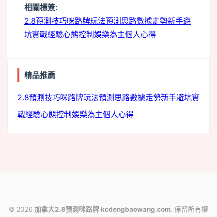
相關標簽:
analytics
2.8預測技巧
咪路牌玩法
預測思路
數據走勢
新手避
坑
實戰經驗
心態控制
娛樂為主
個人心得
精品推薦
2.8預測技巧
咪路牌玩法
預測思路
數據走勢
新手避坑
實
戰經驗
心態控制
娛樂為主
個人心得
© 2026
加拿大2.8預測咪路牌 kcdengbaowang.com
. 保留所有權