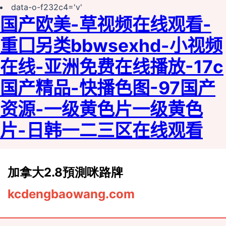
data-o-f232c4='v'
国产欧美-草视频在线观看-
重囗另类bbwseⅹhd-小视频
在线-亚洲免费在线播放-17c
国产精品-快播色图-97国产
资源-一级黄色片一级黄色
片-日韩一二三区在线观看
加拿大2.8預測咪路牌
kcdengbaowang.com