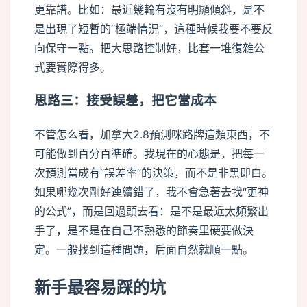
更靠譜。比如：最近幾輪有沒有明顯傾斜，是不
是出現了短暫的“極端情況”，這種時候我要不要反
向保守一點。把大思路控制好，比套一堆復雜公
式要實際得多。
思路三：接受誤差，把它當成本
不管怎么看，加拿大2.8預測咪路牌這類東西，不
可能做到百分百準確。我現在的心態是，把每一
次預測當成有“誤差率”的決策，而不是非黑即白。
如果哪幾次剛好連續錯了，我不會急著去找“更神
的公式”，而是回過頭去看：是不是最近太頻繁出
手了，是不是在自己不熟悉的節奏里硬要做決
定。一般找到這種問題，后面自然就順一點。
新手最容易踩的坑