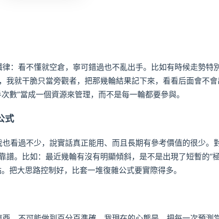
個鐵律：看不懂就空倉，寧可錯過也不亂出手。比如有時候走勢特
，我就干脆只當旁觀者，把那幾輪結果記下來，看看后面會不會
手次數”當成一個資源來管理，而不是每一輪都要參與。
公式
，我也看過不少，說實話真正能用、而且長期有參考價值的很少。
靠譜。比如：最近幾輪有沒有明顯傾斜，是不是出現了短暫的“
點。把大思路控制好，比套一堆復雜公式要實際得多。
類東西，不可能做到百分百準確。我現在的心態是，把每一次預測