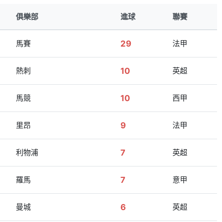
俱樂部
進球
聯賽
馬賽
29
法甲
熱刺
10
英超
馬競
10
西甲
里昂
9
法甲
利物浦
7
英超
羅馬
7
意甲
曼城
6
英超