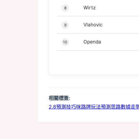
Wirtz
8
Vlahovic
9
Openda
10
m
相關標簽:
2.8預測技巧
咪路牌玩法
預測思路
數據走