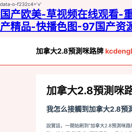
data-o-f232c4='v'
国产欧美-草视频在线观看-重囗
产精品-快播色图-97国产
加拿大2.8預測咪路牌
kcdeng
pixel
加拿大2.8預測
我怎么接觸到加拿大2.8預
說實話，一開始刷到“加拿大2.8預測咪