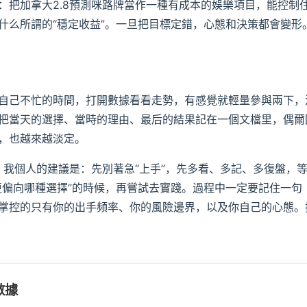
：把加拿大2.8預測咪路牌當作一種有成本的娛樂項目，能控制
什么所謂的“穩定收益”。一旦把目標定錯，心態和決策都會變形
自己不忙的時間，打開數據看看走勢，有感覺就輕量參與兩下，
把當天的選擇、當時的理由、最后的結果記在一個文檔里，偶爾
，也越來越淡定。
，我個人的建議是：先別著急“上手”，先多看、多記、多復盤，
更偏向哪種選擇”的時候，再嘗試去實踐。過程中一定要記住一句
掌控的只有你的出手頻率、你的風險邊界，以及你自己的心態。
數據