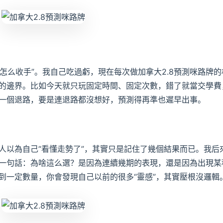
“怎么收手”。我自己吃過虧，現在每次做加拿大2.8預測咪路牌的
的邊界。比如今天就只玩固定時間、固定次數，錯了就當交學費
一個退路，要是連退路都沒想好，預測得再準也遲早出事。
人以為自己“看懂走勢了”，其實只是記住了幾個結果而已。我后
一句話：為啥這么選？是因為連續幾期的表現，還是因為出現某
到一定數量，你會發現自己以前的很多“靈感”，其實壓根沒邏輯