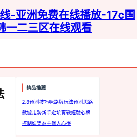
线-亚洲免费在线播放-17c国
日韩一二三区在线观看
精品推薦
法
2.8預測技巧
咪路牌玩法
預測思路
數據走勢
新手避坑
實戰經驗
心態
控制
娛樂為主
個人心得
看