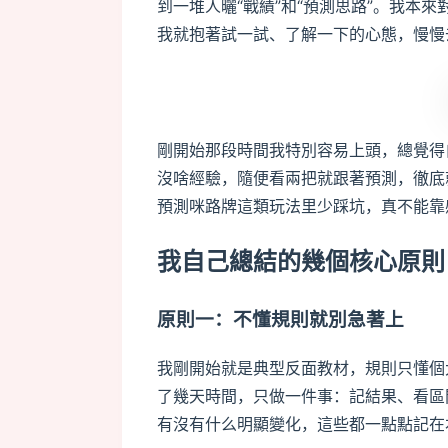
到一堆人曬“戰績”和“預測思路”。我本
我就抱著試一試、了解一下的心態，慢慢
剛開始那段時間我特別容易上頭，總覺得
沒啥經驗，隨便看兩把就跟著預測，徹底
預測咪路牌這類玩法里少踩坑，真不能靠
我自己總結的幾個核心原則
原則一：不懂規則就別急著上
我剛開始就是典型反面教材，規則只懂個
了幾天時間，只做一件事：記結果、看區
有沒有什么明顯變化，這些都一點點記在