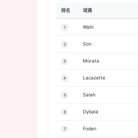
排名
球員
Wahi
1
Son
2
Morata
3
Lacazette
4
Salah
5
Dybala
6
Foden
7