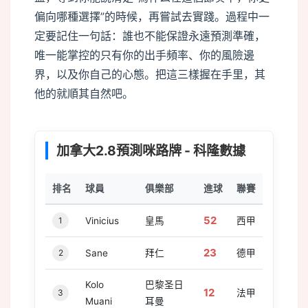
偏向哪種選擇”的時候，再嘗試去實踐。過程中一
定要記住一句話：誰也不能保證永遠預測準確，
唯一能掌控的只有你的出手頻率、你的風險邊
界，以及你自己的心態。把這三樣握在手里，其
他的就順其自然吧。
加拿大2.8預測咪路牌 - 科隆數據
排名
球員
俱樂部
進球
聯賽
52
1
Vinicius
皇馬
西甲
23
2
Sane
拜仁
德甲
Kolo
巴黎圣日
12
3
法甲
Muani
耳曼