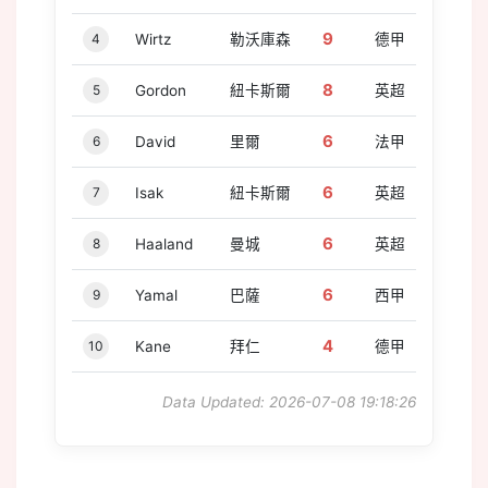
9
4
Wirtz
勒沃庫森
德甲
8
5
Gordon
紐卡斯爾
英超
6
6
David
里爾
法甲
6
7
Isak
紐卡斯爾
英超
6
8
Haaland
曼城
英超
6
9
Yamal
巴薩
西甲
4
10
Kane
拜仁
德甲
Data Updated: 2026-07-08 19:18:26