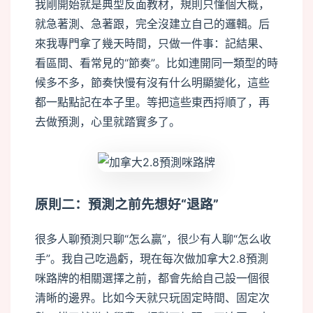
我剛開始就是典型反面教材，規則只懂個大概，
就急著測、急著跟，完全沒建立自己的邏輯。后
來我專門拿了幾天時間，只做一件事：記結果、
看區間、看常見的“節奏”。比如連開同一類型的時
候多不多，節奏快慢有沒有什么明顯變化，這些
都一點點記在本子里。等把這些東西捋順了，再
去做預測，心里就踏實多了。
原則二：預測之前先想好“退路”
很多人聊預測只聊“怎么贏”，很少有人聊“怎么收
手”。我自己吃過虧，現在每次做加拿大2.8預測
咪路牌的相關選擇之前，都會先給自己設一個很
清晰的邊界。比如今天就只玩固定時間、固定次