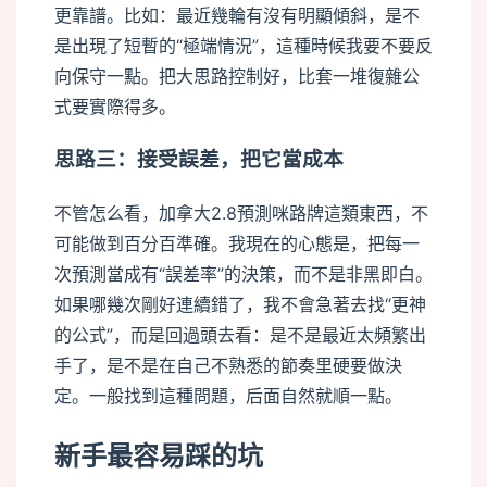
更靠譜。比如：最近幾輪有沒有明顯傾斜，是不
是出現了短暫的“極端情況”，這種時候我要不要反
向保守一點。把大思路控制好，比套一堆復雜公
式要實際得多。
思路三：接受誤差，把它當成本
不管怎么看，加拿大2.8預測咪路牌這類東西，不
可能做到百分百準確。我現在的心態是，把每一
次預測當成有“誤差率”的決策，而不是非黑即白。
如果哪幾次剛好連續錯了，我不會急著去找“更神
的公式”，而是回過頭去看：是不是最近太頻繁出
手了，是不是在自己不熟悉的節奏里硬要做決
定。一般找到這種問題，后面自然就順一點。
新手最容易踩的坑