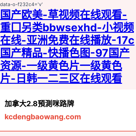
data-o-f232c4='v'
国产欧美-草视频在线观看-
重囗另类bbwseⅹhd-小视频
在线-亚洲免费在线播放-17c
国产精品-快播色图-97国产
资源-一级黄色片一级黄色
片-日韩一二三区在线观看
加拿大2.8預測咪路牌
kcdengbaowang.com