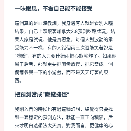
一味跟風，不看自己能不能接受
這個真的是血淚教訓。我身邊有人就是看別人曬
結果，自己上頭跟著加拿大2.8預測咪路牌玩，結
果人家是試玩、他是真著急。每個人對波動的承
受能力不一樣，有的人錯個兩三次還能笑著說是
“體驗”，有的人只要連錯兩把心態就炸了。如果你
屬于后者，那就更要把節奏放慢，把它當成一個
偶爾參與一下的小游戲，而不是天天盯著的東
西。
把預測當成“賺錢捷徑”
我剛入門的時候也有過這種幻想，總覺得只要找
到一套穩定的預測方法，就能一直正向積累，后
來才明白這想法太天真。對我而言，更健康的心