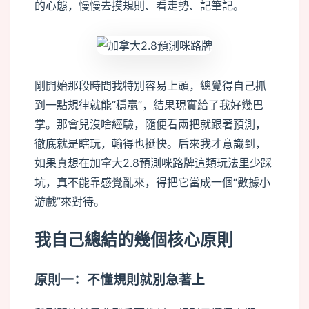
的心態，慢慢去摸規則、看走勢、記筆記。
剛開始那段時間我特別容易上頭，總覺得自己抓
到一點規律就能“穩贏”，結果現實給了我好幾巴
掌。那會兒沒啥經驗，隨便看兩把就跟著預測，
徹底就是瞎玩，輸得也挺快。后來我才意識到，
如果真想在加拿大2.8預測咪路牌這類玩法里少踩
坑，真不能靠感覺亂來，得把它當成一個“數據小
游戲”來對待。
我自己總結的幾個核心原則
原則一：不懂規則就別急著上