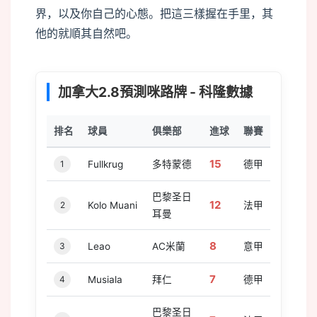
界，以及你自己的心態。把這三樣握在手里，其
他的就順其自然吧。
加拿大2.8預測咪路牌 - 科隆數據
排名
球員
俱樂部
進球
聯賽
15
1
Fullkrug
多特蒙德
德甲
巴黎圣日
12
2
Kolo Muani
法甲
耳曼
8
3
Leao
AC米蘭
意甲
7
4
Musiala
拜仁
德甲
巴黎圣日