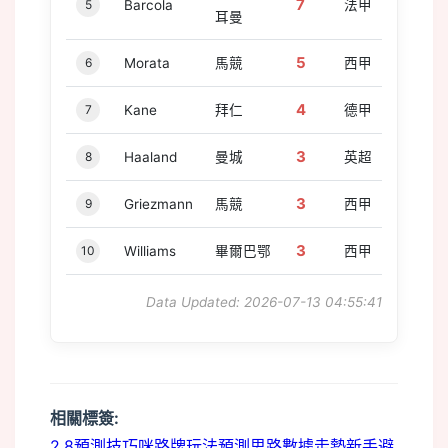
7
5
Barcola
法甲
耳曼
5
6
Morata
馬競
西甲
4
7
Kane
拜仁
德甲
3
8
Haaland
曼城
英超
3
9
Griezmann
馬競
西甲
3
10
Williams
畢爾巴鄂
西甲
Data Updated: 2026-07-13 04:55:41
相關標簽:
2.8預測技巧
咪路牌玩法
預測思路
數據走勢
新手避