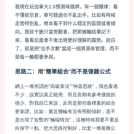
我現在玩加拿大2.8預測咪路牌，有一個鐵律：看
不懂就空倉，寧可錯過也不亂出手。比如有時候
走勢特別亂，根本看不到什么穩定的區間或者傾
向，我就干脆只當旁觀者，把那幾輪結果記下
來，看看后面會不會出現更好理解的趨勢。說白
了，就是把“出手次數”當成一個資源來管理，而不
是每一輪都要參與。
思路二：用“簡單組合”而不是復雜公式
網上一堆所謂的“高級算法”“神器思路”，我也看過
不少，說實話真正能用、而且長期有參考價值的
很少。對我自己來說，反而是那些最樸素的組合
更靠譜。比如：最近幾輪有沒有明顯傾斜，是不
是出現了短暫的“極端情況”，這種時候我要不要反
向保守一點。把大思路控制好，比套一堆復雜公