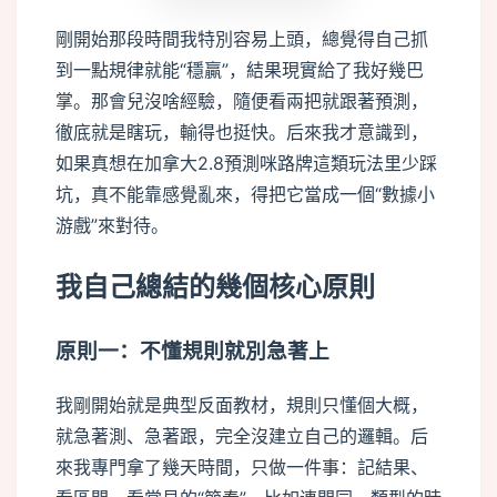
剛開始那段時間我特別容易上頭，總覺得自己抓
到一點規律就能“穩贏”，結果現實給了我好幾巴
掌。那會兒沒啥經驗，隨便看兩把就跟著預測，
徹底就是瞎玩，輸得也挺快。后來我才意識到，
如果真想在加拿大2.8預測咪路牌這類玩法里少踩
坑，真不能靠感覺亂來，得把它當成一個“數據小
游戲”來對待。
我自己總結的幾個核心原則
原則一：不懂規則就別急著上
我剛開始就是典型反面教材，規則只懂個大概，
就急著測、急著跟，完全沒建立自己的邏輯。后
來我專門拿了幾天時間，只做一件事：記結果、