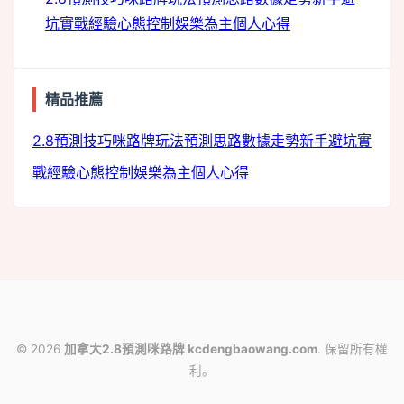
坑
實戰經驗
心態控制
娛樂為主
個人心得
精品推薦
2.8預測技巧
咪路牌玩法
預測思路
數據走勢
新手避坑
實
戰經驗
心態控制
娛樂為主
個人心得
© 2026
加拿大2.8預測咪路牌 kcdengbaowang.com
. 保留所有權
利。