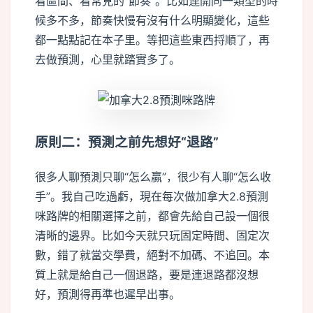
看區間、看常見的“節奏”。比如連開同一類型的時
候多不多，節奏快慢有沒有什么明顯變化，這些
都一點點記在本子里。等把這些東西捋順了，再
去做預測，心里就踏實多了。
原則二：預測之前先想好“退路”
很多人聊預測只聊“怎么贏”，很少有人聊“怎么收
手”。我自己吃過虧，現在每次做加拿大2.8預測
咪路牌的相關選擇之前，都會先給自己設一個很
清晰的邊界。比如今天就只玩固定時間、固定次
數，錯了就當交學費，絕對不加碼、不追回。本
質上就是給自己一個退路，要是連退路都沒想
好，預測得再準也遲早出事。