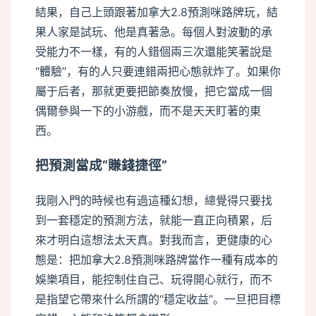
結果，自己上頭跟著加拿大2.8預測咪路牌玩，結
果人家是試玩、他是真著急。每個人對波動的承
受能力不一樣，有的人錯個兩三次還能笑著說是
“體驗”，有的人只要連錯兩把心態就炸了。如果你
屬于后者，那就更要把節奏放慢，把它當成一個
偶爾參與一下的小游戲，而不是天天盯著的東
西。
把預測當成“賺錢捷徑”
我剛入門的時候也有過這種幻想，總覺得只要找
到一套穩定的預測方法，就能一直正向積累，后
來才明白這想法太天真。對我而言，更健康的心
態是：把加拿大2.8預測咪路牌當作一種有成本的
娛樂項目，能控制住自己、玩得開心就行，而不
是指望它帶來什么所謂的“穩定收益”。一旦把目標