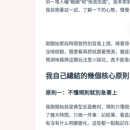
到一堆人曬“戰績”和“預測思路”。我本
我就抱著試一試、了解一下的心態，慢慢
剛開始那段時間我特別容易上頭，總覺得
沒啥經驗，隨便看兩把就跟著預測，徹底
預測咪路牌這類玩法里少踩坑，真不能靠
我自己總結的幾個核心原則
原則一：不懂規則就別急著上
我剛開始就是典型反面教材，規則只懂個
了幾天時間，只做一件事：記結果、看區
有沒有什么明顯變化，這些都一點點記在