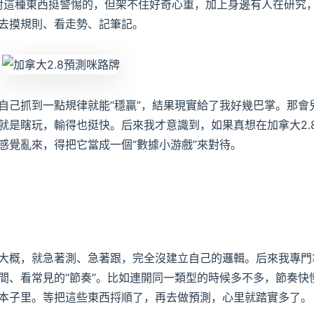
來對這種東西挺警惕的，但架不住好奇心重，加上身邊有人在研究
去摸規則、看走勢、記筆記。
自己抓到一點規律就能“穩贏”，結果現實給了我好幾巴掌。那會
就是瞎玩，輸得也挺快。后來我才意識到，如果真想在加拿大2.
感覺亂來，得把它當成一個“數據小游戲”來對待。
大概，就急著測、急著跟，完全沒建立自己的邏輯。后來我專門
間、看常見的“節奏”。比如連開同一類型的時候多不多，節奏快
本子里。等把這些東西捋順了，再去做預測，心里就踏實多了。