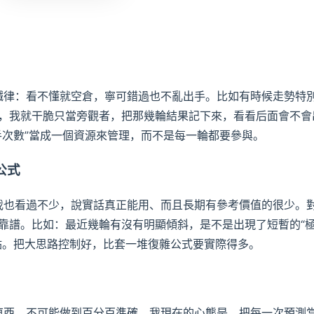
個鐵律：看不懂就空倉，寧可錯過也不亂出手。比如有時候走勢特
，我就干脆只當旁觀者，把那幾輪結果記下來，看看后面會不會
手次數”當成一個資源來管理，而不是每一輪都要參與。
公式
，我也看過不少，說實話真正能用、而且長期有參考價值的很少。
靠譜。比如：最近幾輪有沒有明顯傾斜，是不是出現了短暫的“
點。把大思路控制好，比套一堆復雜公式要實際得多。
類東西，不可能做到百分百準確。我現在的心態是，把每一次預測