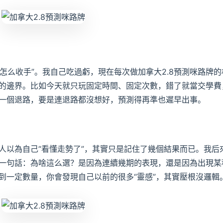
“怎么收手”。我自己吃過虧，現在每次做加拿大2.8預測咪路牌的
的邊界。比如今天就只玩固定時間、固定次數，錯了就當交學費
一個退路，要是連退路都沒想好，預測得再準也遲早出事。
人以為自己“看懂走勢了”，其實只是記住了幾個結果而已。我后
一句話：為啥這么選？是因為連續幾期的表現，還是因為出現某
到一定數量，你會發現自己以前的很多“靈感”，其實壓根沒邏輯