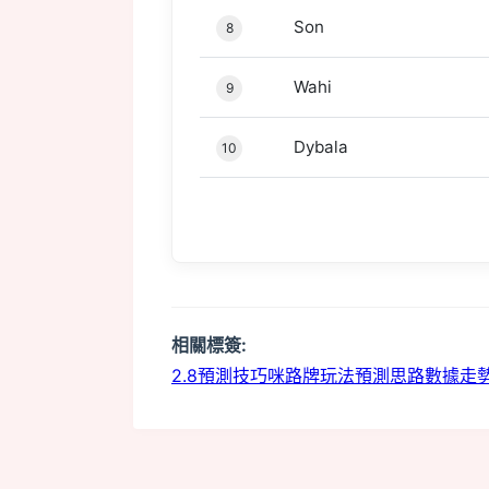
Son
8
Wahi
9
Dybala
10
相關標簽:
2.8預測技巧
咪路牌玩法
預測思路
數據走