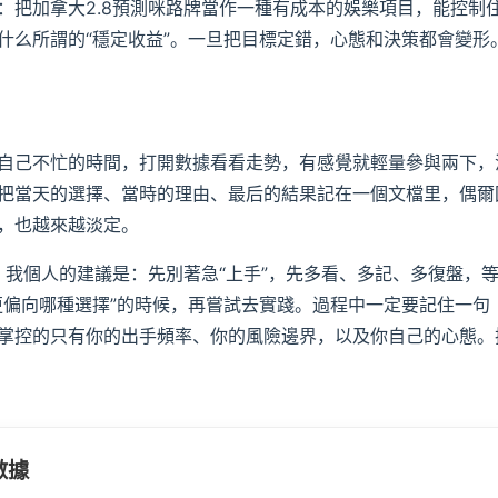
：把加拿大2.8預測咪路牌當作一種有成本的娛樂項目，能控制
什么所謂的“穩定收益”。一旦把目標定錯，心態和決策都會變形
自己不忙的時間，打開數據看看走勢，有感覺就輕量參與兩下，
把當天的選擇、當時的理由、最后的結果記在一個文檔里，偶爾
，也越來越淡定。
，我個人的建議是：先別著急“上手”，先多看、多記、多復盤，
更偏向哪種選擇”的時候，再嘗試去實踐。過程中一定要記住一句
掌控的只有你的出手頻率、你的風險邊界，以及你自己的心態。
數據