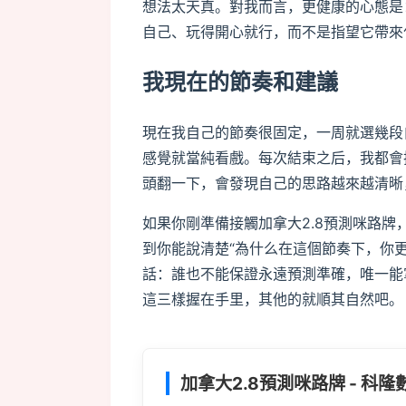
想法太天真。對我而言，更健康的心態是
自己、玩得開心就行，而不是指望它帶來
我現在的節奏和建議
現在我自己的節奏很固定，一周就選幾段
感覺就當純看戲。每次結束之后，我都會
頭翻一下，會發現自己的思路越來越清晰
如果你剛準備接觸加拿大2.8預測咪路牌
到你能說清楚“為什么在這個節奏下，你
話：誰也不能保證永遠預測準確，唯一能
這三樣握在手里，其他的就順其自然吧。
加拿大2.8預測咪路牌 - 科隆