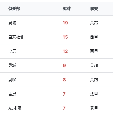
俱樂部
進球
聯賽
曼城
19
英超
皇家社會
15
西甲
皇馬
12
西甲
曼城
9
英超
曼聯
8
英超
雷恩
7
法甲
AC米蘭
7
意甲