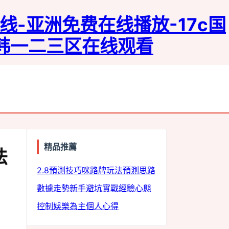
线-亚洲免费在线播放-17c国
日韩一二三区在线观看
精品推薦
法
track
2.8預測技巧
咪路牌玩法
預測思路
數據走勢
新手避坑
實戰經驗
心態
控制
娛樂為主
個人心得
看