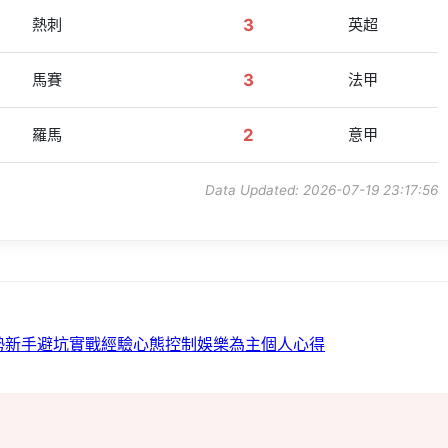
熱刺
3
英超
馬賽
3
法甲
羅馬
2
意甲
Data Updated: 2026-07-19 23:17:56
勢
新手避坑
實戰經驗
心態控制
娛樂為主
個人心得