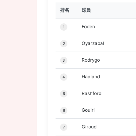
排名
球員
Foden
1
Oyarzabal
2
Rodrygo
3
Haaland
4
Rashford
5
Gouiri
6
Giroud
7